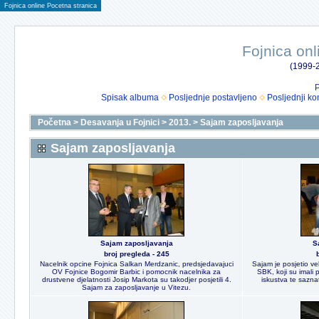
Fojnica online Pocetna stranica
Fojnica onl
(1999-2
P
Spisak albuma
Posljednje postavljeno
Posljednji ko
Početna
>
Desavanja u Fojnici
>
2013.
>
Sajam zaposljavanja
Sajam zaposljavanja
Sajam zaposljavanja
S
broj pregleda - 245
Nacelnik opcine Fojnica Salkan Merdzanic, predsjedavajuci
Sajam je posjetio vel
OV Fojnice Bogomir Barbic i pomocnik nacelnika za
SBK, koji su imali p
drustvene djelatnosti Josip Markota su takodjer posjetili 4.
iskustva te saznat
Sajam za zaposljavanje u Vitezu.