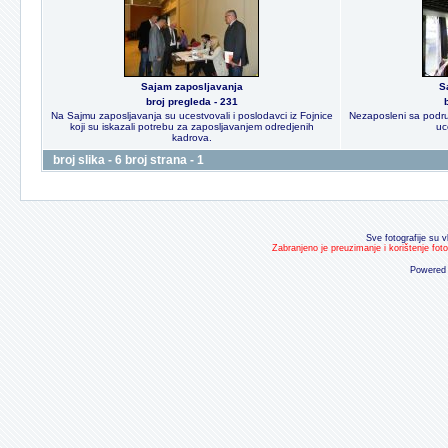
Sajam zaposljavanja
S
broj pregleda - 231
Na Sajmu zaposljavanja su ucestvovali i poslodavci iz Fojnice
Nezaposleni sa podruc
koji su iskazali potrebu za zaposljavanjem odredjenih
uc
kadrova.
broj slika - 6 broj strana - 1
Sve fotografije su v
Zabranjeno je preuzimanje i korištenje fot
Powered