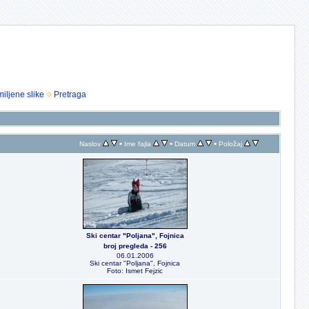
iljene slike
Pretraga
•
•
•
Naslov
Ime fajla
Datum
Položaj
Ski centar "Poljana", Fojnica
broj pregleda - 256
06.01.2006
Ski centar "Poljana", Fojnica
Foto: Ismet Fejzic