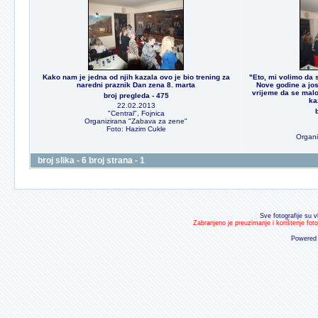
Kako nam je jedna od njih kazala ovo je bio trening za
"Eto, mi volimo da 
naredni praznik Dan zena 8. marta
Nove godine a jos
vrijeme da se mal
broj pregleda - 475
ka
22.02.2013
"Central", Fojnica
Organizirana "Zabava za zene"
Foto: Hazim Cukle
Organi
broj slika - 6 broj strana - 1
Sve fotografije su v
Zabranjeno je preuzimanje i korištenje fot
Powered