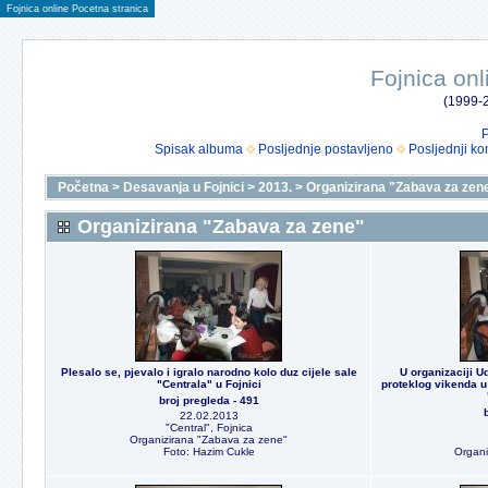
Fojnica online Pocetna stranica
Fojnica onl
(1999-2
P
Spisak albuma
Posljednje postavljeno
Posljednji ko
Početna
>
Desavanja u Fojnici
>
2013.
>
Organizirana "Zabava za zen
Organizirana "Zabava za zene"
Plesalo se, pjevalo i igralo narodno kolo duz cijele sale
U organizaciji U
"Centrala" u Fojnici
proteklog vikenda u 
broj pregleda - 491
22.02.2013
"Central", Fojnica
Organizirana "Zabava za zene"
Foto: Hazim Cukle
Organi