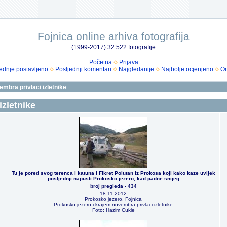
Fojnica online arhiva fotografija
(1999-2017) 32.522 fotografije
Početna
Prijava
ednje postavljeno
Posljednji komentari
Najgledanije
Najbolje ocjenjeno
Om
mbra privlaci izletnike
izletnike
Tu je pored svog terenca i katuna i Fikret Polutan iz Prokosa koji kako kaze uvijek
posljednji napusti Prokosko jezero, kad padne snijeg
broj pregleda - 434
18.11.2012
Prokosko jezero, Fojnica
Prokosko jezero i krajem novembra privlaci izletnike
Foto: Hazim Cukle