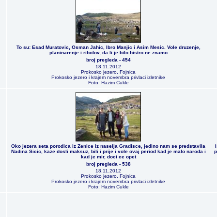
To su: Esad Muratovic, Osman Jahic, Ibro Manjic i Asim Mesic. Vole druzenje,
planinarenje i ribolov, da li je bilo bistro ne znamo
broj pregleda - 454
18.11.2012
Prokosko jezero, Fojnica
Prokosko jezero i krajem novembra privlaci izletnike
Foto: Hazim Cukle
Oko jezera seta porodica iz Zenice iz naselja Gradisce, jedino nam se predstavila
Nadina Sicic, kaze dosli maksuz, bili i prije i vole ovaj period kad je malo naroda i
p
kad je mir, doci ce opet
broj pregleda - 538
18.11.2012
Prokosko jezero, Fojnica
Prokosko jezero i krajem novembra privlaci izletnike
Foto: Hazim Cukle