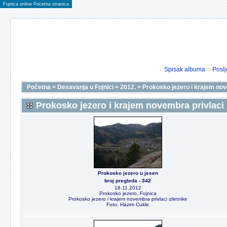
Fojnica online Pocetna stranica
Spisak albuma
Poslj
Početna
>
Desavanja u Fojnici
>
2012.
>
Prokosko jezero i krajem nove
Prokosko jezero i krajem novembra privlaci 
Prokosko jezero u jesen
broj pregleda - 342
18.11.2012
Prokosko jezero, Fojnica
Prokosko jezero i krajem novembra privlaci izletnike
Foto: Hazim Cukle