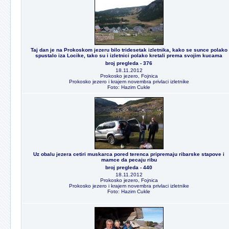
Taj dan je na Prokoskom jezeru bilo tridesetak izletnika, kako se sunce polako
spustalo iza Locike, tako su i izletnici polako kretali prema svojim kucama
broj pregleda - 376
18.11.2012
Prokosko jezero, Fojnica
Prokosko jezero i krajem novembra privlaci izletnike
Foto: Hazim Cukle
Uz obalu jezera cetiri muskarca pored terenca pripremaju ribarske stapove i
mamce da pecaju ribu
broj pregleda - 440
18.11.2012
Prokosko jezero, Fojnica
Prokosko jezero i krajem novembra privlaci izletnike
Foto: Hazim Cukle