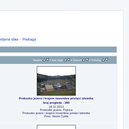
iljene slike
Pretraga
•
•
•
Naslov
Ime fajla
Datum
Položaj
Prokosko jezero i krajem novembra privlaci izletnike
broj pregleda - 380
18.11.2012
Prokosko jezero, Fojnica
Prokosko jezero i krajem novembra privlaci izletnike
Foto: Hazim Cukle