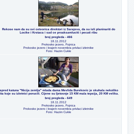
Rekose nam da su svi cetvorica direktori iz Sarajeva, da su isli planinariti do
Locike i Krstaca i sad ce proaksamluciti i pecati ribu
broj pregleda - 466
18.11.2012
Prokosko jezero, Fojnica
Prokosko jezero i krajem novembra privlaci izletnike
Foto: Hazim Cukle
Ispred katuna "Nicija zemlja" mlada dama Mevlida Burekovic je skuhala nekoliko
ita koje su izletnici porucili. Cijene su ljetosnje 15 KM mala tepsija, 20 KM velika.
broj pregleda - 649
18.11.2012
Prokosko jezero, Fojnica
Prokosko jezero i krajem novembra privlaci izletnike
Foto: Hazim Cukle