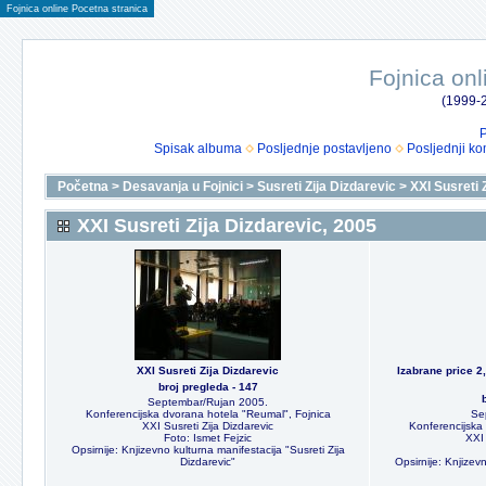
Fojnica online Pocetna stranica
Fojnica onl
(1999-2
P
Spisak albuma
Posljednje postavljeno
Posljednji ko
Početna
>
Desavanja u Fojnici
>
Susreti Zija Dizdarevic
>
XXI Susreti 
XXI Susreti Zija Dizdarevic, 2005
XXI Susreti Zija Dizdarevic
Izabrane price 2
broj pregleda - 147
Septembar/Rujan 2005.
Konferencijska dvorana hotela "Reumal", Fojnica
Se
XXI Susreti Zija Dizdarevic
Konferencijska
Foto: Ismet Fejzic
XXI 
Opsirnije: Knjizevno kulturna manifestacija "Susreti Zija
Dizdarevic"
Opsirnije: Knjizevn