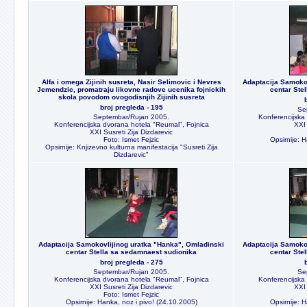
Alfa i omega Zijinih susreta, Nasir Selimovic i Nevres
Adaptacija Samokov
Jemendzic, promatraju likovne radove ucenika fojnickih
centar Ste
skola povodom ovogodisnjih Zijinih susreta
broj pregleda - 195
Se
Septembar/Rujan 2005.
Konferencijska
Konferencijska dvorana hotela "Reumal", Fojnica
XXI 
XXI Susreti Zija Dizdarevic
Foto: Ismet Fejzic
Opsirnije: 
Opsirnije: Knjizevno kulturna manifestacija "Susreti Zija
Dizdarevic"
Adaptacija Samokovlijinog uratka "Hanka", Omladinski
Adaptacija Samokov
centar Stella sa sedamnaest sudionika
centar Ste
broj pregleda - 275
Septembar/Rujan 2005.
Se
Konferencijska dvorana hotela "Reumal", Fojnica
Konferencijska
XXI Susreti Zija Dizdarevic
XXI 
Foto: Ismet Fejzic
Opsirnije: Hanka, noz i pivo! (24.10.2005)
Opsirnije: 