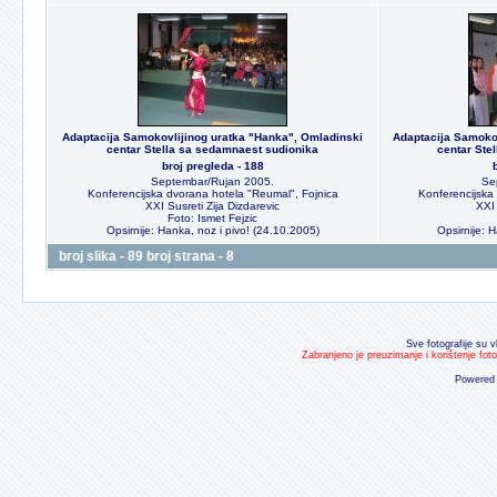
Adaptacija Samokovlijinog uratka "Hanka", Omladinski
Adaptacija Samokov
centar Stella sa sedamnaest sudionika
centar Ste
broj pregleda - 188
Septembar/Rujan 2005.
Se
Konferencijska dvorana hotela "Reumal", Fojnica
Konferencijska
XXI Susreti Zija Dizdarevic
XXI 
Foto: Ismet Fejzic
Opsirnije: Hanka, noz i pivo! (24.10.2005)
Opsirnije: 
broj slika - 89 broj strana - 8
Sve fotografije su v
Zabranjeno je preuzimanje i korištenje fot
Powered