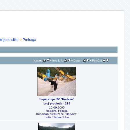
iljene slike
Pretraga
•
•
•
Naslov
Ime fajla
Datum
Položaj
Separacija RP "Radava"
broj pregleda - 239
15.09.2005
Radava, Fojnica
Rudarsko preduzece "Radava"
Foto: Hazim Cukle