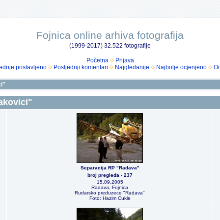
Fojnica online arhiva fotografija
(1999-2017) 32.522 fotografije
Početna
Prijava
ednje postavljeno
Posljednji komentari
Najgledanije
Najbolje ocjenjeno
Om
i"
akovici"
Separacija RP "Radava"
broj pregleda - 237
15.09.2005
Radava, Fojnica
Rudarsko preduzece "Radava"
Foto: Hazim Cukle