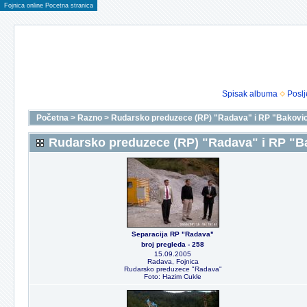
Fojnica online Pocetna stranica
Spisak albuma
Poslj
Početna
>
Razno
>
Rudarsko preduzece (RP) "Radava" i RP "Bakovic
Rudarsko preduzece (RP) "Radava" i RP "B
Separacija RP "Radava"
broj pregleda - 258
15.09.2005
Radava, Fojnica
Rudarsko preduzece "Radava"
Foto: Hazim Cukle