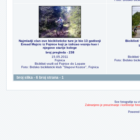
Najmladji clan ove biciklisticke ture je bio 13 godisnji
Biciklisti
Ensad Mujcic iz Fojnice koji je izdrzao voznju kao i
njegove starije kolege
broj pregleda - 238
15.05.2011
Biciklist
Fojnica
Foto: Brdsko bicik
Biciklisti vozili od Fojnice do Lopate
Foto: Brdsko biciklisticki klub "Slapovi Kozice", Fojnica
broj slika - 6 broj strana - 1
Sve fotografije su v
Zabranjeno je preuzimanje i korištenje fot
Powered