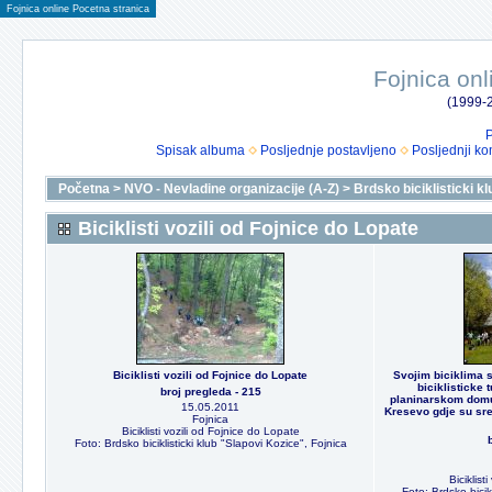
Fojnica online Pocetna stranica
Fojnica onl
(1999-2
P
Spisak albuma
Posljednje postavljeno
Posljednji ko
Početna
>
NVO - Nevladine organizacije (A-Z)
>
Brdsko biciklisticki k
Biciklisti vozili od Fojnice do Lopate
Biciklisti vozili od Fojnice do Lopate
Svojim biciklima s
biciklisticke 
broj pregleda - 215
planinarskom domu
15.05.2011
Kresevo gdje su srel
Fojnica
Biciklisti vozili od Fojnice do Lopate
Foto: Brdsko biciklisticki klub "Slapovi Kozice", Fojnica
Biciklist
Foto: Brdsko bicik