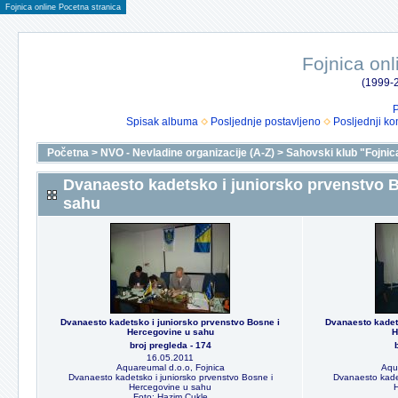
Fojnica online Pocetna stranica
Fojnica onl
(1999-2
P
Spisak albuma
Posljednje postavljeno
Posljednji ko
Početna
>
NVO - Nevladine organizacije (A-Z)
>
Sahovski klub "Fojnic
Dvanaesto kadetsko i juniorsko prvenstvo 
sahu
Dvanaesto kadetsko i juniorsko prvenstvo Bosne i
Dvanaesto kadet
Hercegovine u sahu
H
broj pregleda - 174
16.05.2011
Aquareumal d.o.o, Fojnica
Aqu
Dvanaesto kadetsko i juniorsko prvenstvo Bosne i
Dvanaesto kadet
Hercegovine u sahu
Foto: Hazim Cukle