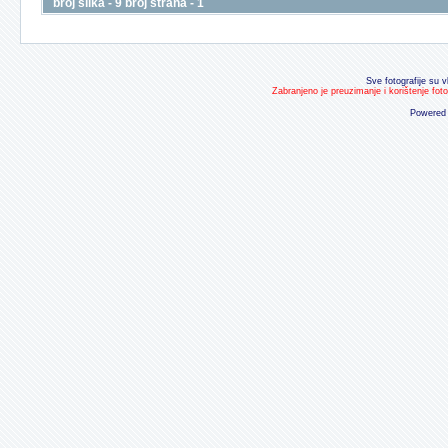
broj slika - 9 broj strana - 1
Sve fotografije su v
Zabranjeno je preuzimanje i korištenje fot
Powered