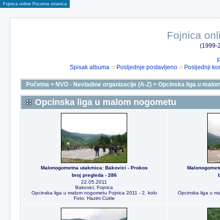
Fojnica online Pocetna stranica
Fojnica onl
(1999-2
P
Spisak albuma
Posljednje postavljeno
Posljednji ko
Početna
>
NVO - Nevladine organizacije (A-Z)
>
Opcinska liga u malo
Opcinska liga u malom nogometu
Malonogometna utakmica: Bakovici - Prokos
Malonogometn
broj pregleda - 286
22.05.2011
Bakovici, Fojnica
Opcinska liga u malom nogometu Fojnica 2011 - 2. kolo
Opcinska liga u m
Foto: Hazim Cukle