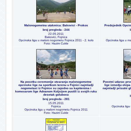
Malonogometna utakmica: Bakovici - Prokos
Predsjednik Opcin
broj pregleda - 244
22.05.2011
Bakovici, Fojnica
Opcinska liga u malom nogometu Fojnica 2011 - 2. kolo
Opcinska liga u m
Foto: Hazim Cukle
Na pocetku ceremonije otvaranja malonogometne
Pocetni udarac pr
opcinske lige na sportkom terenu u Fojnici najmladji
lige izmedju ekipa
nogometasi iz Fojnice su zajedno sa kapitenima i
najmladji prisutni 
komesarom lige Adnanom Koljsijem pustili iz svojih ruku
desetak golubova
broj pregleda - 281
15.05.2011
Fojnica
Opcinska liga
Opcinska liga u malom nogometu Fojnica 2011
Foto: Hazim Cukle