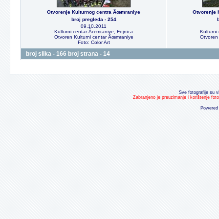
Otvorenje Kulturnog centra Ãœmraniye
Otvorenje 
broj pregleda - 254
09.10.2011
Kulturni centar Ãœmraniye, Fojnica
Kulturni
Otvoren Kulturni centar Ãœmraniye
Otvoren 
Foto: Color Art
broj slika - 166 broj strana - 14
Sve fotografije su v
Zabranjeno je preuzimanje i korištenje fot
Powered