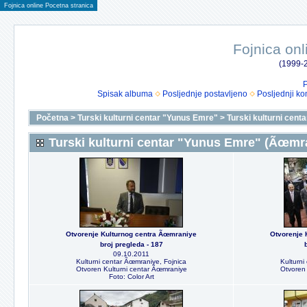
Fojnica online Pocetna stranica
Fojnica onl
(1999-2
P
Spisak albuma
Posljednje postavljeno
Posljednji ko
Početna
>
Turski kulturni centar "Yunus Emre"
>
Turski kulturni cen
Turski kulturni centar "Yunus Emre" (Ãœmr
Otvorenje Kulturnog centra Ãœmraniye
Otvorenje 
broj pregleda - 187
09.10.2011
Kulturni centar Ãœmraniye, Fojnica
Kulturni
Otvoren Kulturni centar Ãœmraniye
Otvoren 
Foto: Color Art