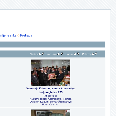
iljene slike
Pretraga
•
•
•
Naslov
Ime fajla
Datum
Položaj
Otvorenje Kulturnog centra Ãœmraniye
broj pregleda - 275
09.10.2011
Kulturni centar Ãœmraniye, Fojnica
Otvoren Kulturni centar Ãœmraniye
Foto: Color Art