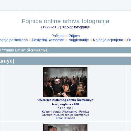
Fojnica online arhiva fotografija
(1999-2017) 32.522 fotografije
Početna
Prijava
ednje postavljeno
Posljednji komentari
Najgledanije
Najbolje ocjenjeno
Om
tar "Yunus Emre" (Ãœmraniye)
aniye)
Otvorenje Kulturnog centra Ãœmraniye
broj pregleda - 288
09.10.2011
Kulturni centar Ãœmraniye, Fojnica
Otvoren Kulturni centar Ãœmraniye
Foto: Color Art