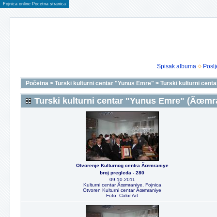
Fojnica online Pocetna stranica
Spisak albuma
Poslj
Početna
>
Turski kulturni centar "Yunus Emre"
>
Turski kulturni cen
Turski kulturni centar "Yunus Emre" (Ãœmr
Otvorenje Kulturnog centra Ãœmraniye
broj pregleda - 280
09.10.2011
Kulturni centar Ãœmraniye, Fojnica
Otvoren Kulturni centar Ãœmraniye
Foto: Color Art