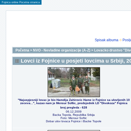
Fojnica online Pocetna stranica
Spisak albuma
Poslj
Početna
>
NVO - Nevladine organizacije (A-Z)
>
Lovacko drustvo "Div
Lovci iz Fojnice u posjeti lovcima u Srbiji, 2
"Najuspjesniji lovac je bio Hamdija Zahirovic Hame iz Fojnice sa ulovljenih 10
zeceva...", kazao nam je Mensur Softic, predsjednik LD "Divokoza" Fojnica
broj pregleda - 628
06.12.2009
Backa Topola, Republika Srbija
Foto: Mensur Softic
Dobar ulov lovaca Fojnice i Backe Topole