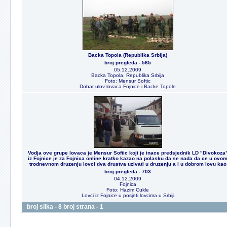
Backa Topola (Republika Srbija)
broj pregleda - 565
05.12.2009
Backa Topola, Republika Srbija
Foto: Mensur Softic
Dobar ulov lovaca Fojnice i Backe Topole
Vodja ove grupe lovaca je Mensur Softic koji je inace predsjednik LD "Divokoza
iz Fojnice je za Fojnica online kratko kazao na polasku da se nada da ce u ovo
trodnevnom druzenju lovci dva drustva uzivati u druzenju a i u dobrom lovu kao
broj pregleda - 703
04.12.2009
Fojnica
Foto: Hazim Cukle
Lovci iz Fojnice u posjeti lovcima u Srbiji
broj slika - 8 broj strana - 1