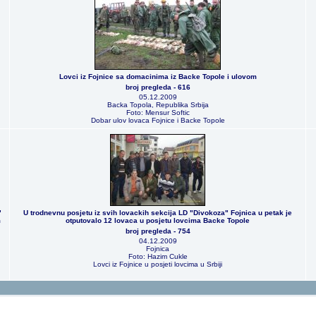
Lovci iz Fojnice sa domacinima iz Backe Topole i ulovom
broj pregleda - 616
05.12.2009
Backa Topola, Republika Srbija
Foto: Mensur Softic
Dobar ulov lovaca Fojnice i Backe Topole
"
U trodnevnu posjetu iz svih lovackih sekcija LD "Divokoza" Fojnica u petak je
m
otputovalo 12 lovaca u posjetu lovcima Backe Topole
broj pregleda - 754
04.12.2009
Fojnica
Foto: Hazim Cukle
Lovci iz Fojnice u posjeti lovcima u Srbiji