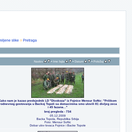
iljene slike
Pretraga
•
•
•
Naslov
Ime fajla
Datum
Položaj
Kako nam je kazao predsjednik LD "Divokoza" iz Fojnice Mensur Softic: "Prilikom
rodnevnog gostovanja u Backoj Topoli sa domacinima smo ulovili 81 divljeg zeca
i 45 fazana..."
broj pregleda - 734
05.12.2009
Backa Topola, Republika Srbija
Foto: Mensur Softic
Dobar ulov lovaca Fojnice i Backe Topole