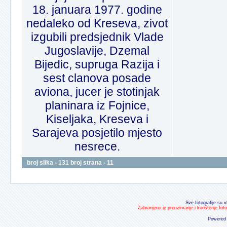
18. januara 1977. godine
nedaleko od Kreseva, zivot
izgubili predsjednik Vlade
Jugoslavije, Dzemal
Bijedic, supruga Razija i
sest clanova posade
aviona, jucer je stotinjak
planinara iz Fojnice,
Kiseljaka, Kreseva i
Sarajeva posjetilo mjesto
nesrece.
broj slika - 131 broj strana - 11
Sve fotografije su v
Zabranjeno je preuzimanje i korištenje fot
Powered