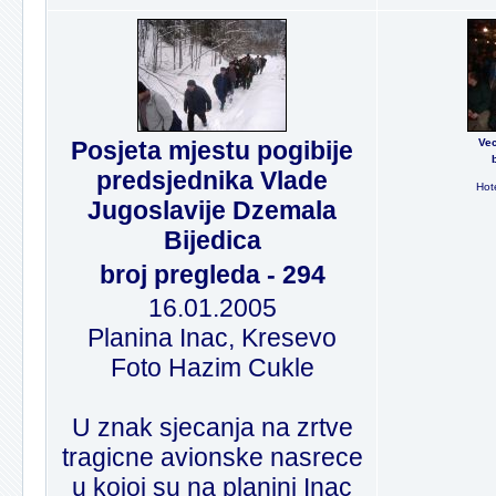
Posjeta mjestu pogibije
Vec
predsjednika Vlade
Hote
Jugoslavije Dzemala
Bijedica
broj pregleda - 294
16.01.2005
Planina Inac, Kresevo
Foto Hazim Cukle
U znak sjecanja na zrtve
tragicne avionske nasrece
u kojoj su na planini Inac