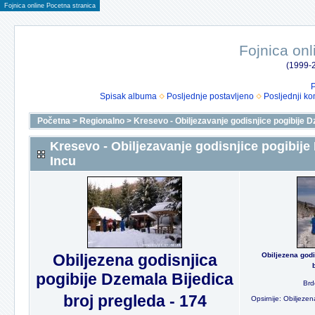
Fojnica online Pocetna stranica
Fojnica onl
(1999-2
P
Spisak albuma
Posljednje postavljeno
Posljednji ko
Početna
>
Regionalno
>
Kresevo - Obiljezavanje godisnjice pogibije D
Kresevo - Obiljezavanje godisnjice pogibije
Incu
Obiljezena godisnjica
Obiljezena godi
pogibije Dzemala Bijedica
Brd
broj pregleda - 174
Opsirnije: Obiljeze