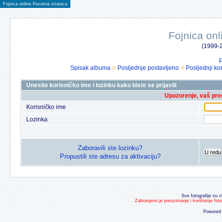
Fojnica online Pocetna stranica
Fojnica onl
(1999-2
P
Spisak albuma
Posljednje postavljeno
Posljednji ko
Unesite korisničko ime i lozinku kako biste se prijavili
Upozorenje, vaš preg
Korisničko ime
Lozinka
Zaboravili ste lozinku?
U redu
Propustili ste adresu za aktivaciju?
Sve fotografije su v
Zabranjeno je preuzimanje i korištenje fot
Powered