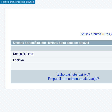
Fojnica online Pocetna stranica
Spisak albuma
Poslj
Unesite korisničko ime i lozinku kako biste se prijavili
Korisničko ime
Lozinka
Zaboravili ste lozinku?
Propustili ste adresu za aktivaciju?