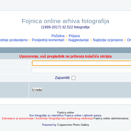
Fojnica online arhiva fotografija
(1999-2017) 32.522 fotografije
Početna
Prijava
ednje postavljeno
Posljednji komentari
Najgledanije
Najbolje ocjenjeno
Om
Upozorenje, vaš preglednik ne prihvata kolačiće skripta
Zapamtiti
U redu
Fojnica online
Sve fotografije su vlasništvo Fojnica online i njihovih autora.
Zabranjeno je preuzimanje i korištenje fotografija bez prethodnog odobrenja
Fojnica online administratora
.
Powered by
Coppermine Photo Gallery