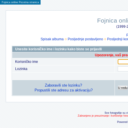
Fojnica online Pocetna stranica
Fojnica onl
(1999-2
P
Spisak albuma
Posljednje postavljeno
Posljednji ko
Unesite korisničko ime i lozinku kako biste se prijavili
Upozorenje, vaš preg
Korisničko ime
Lozinka
Zaboravili ste lozinku?
U redu
Propustili ste adresu za aktivaciju?
Sve fotografije su v
Zabranjeno je preuzimanje i korištenje fot
Powered