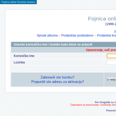
Fojnica online Pocetna stranica
Fojnica onl
(1999-2
P
Spisak albuma
Posljednje postavljeno
Posljednji ko
Unesite korisničko ime i lozinku kako biste se prijavili
Upozorenje, vaš preg
Korisničko ime
Lozinka
Zaboravili ste lozinku?
U redu
Propustili ste adresu za aktivaciju?
Sve fotografije su v
Zabranjeno je preuzimanje i korištenje fot
Powered