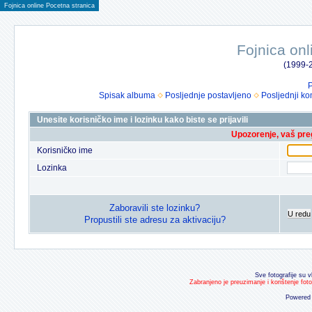
Fojnica online Pocetna stranica
Fojnica onl
(1999-2
P
Spisak albuma
Posljednje postavljeno
Posljednji ko
Unesite korisničko ime i lozinku kako biste se prijavili
Upozorenje, vaš preg
Korisničko ime
Lozinka
Zaboravili ste lozinku?
U redu
Propustili ste adresu za aktivaciju?
Sve fotografije su v
Zabranjeno je preuzimanje i korištenje fot
Powered