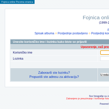
Fojnica online Pocetna stranica
Fojnica onl
(1999-2
P
Spisak albuma
Posljednje postavljeno
Posljednji ko
Unesite korisničko ime i lozinku kako biste se prijavili
Upozorenje, vaš preg
Korisničko ime
Lozinka
Zaboravili ste lozinku?
U redu
Propustili ste adresu za aktivaciju?
Sve fotografije su v
Zabranjeno je preuzimanje i korištenje fot
Powered