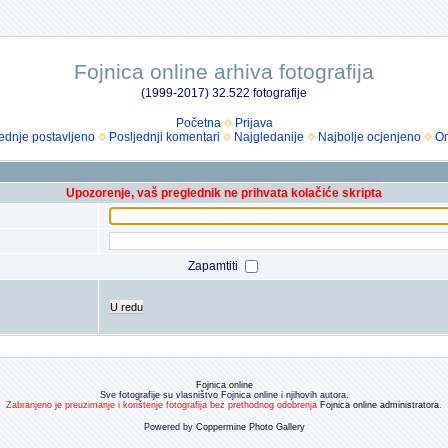
Fojnica online arhiva fotografija
(1999-2017) 32.522 fotografije
Početna
Prijava
ednje postavljeno
Posljednji komentari
Najgledanije
Najbolje ocjenjeno
Om
Upozorenje, vaš preglednik ne prihvata kolačiće skripta
Zapamtiti
U redu
Fojnica online
Sve fotografije su vlasništvo Fojnica online i njihovih autora.
Zabranjeno je preuzimanje i korištenje fotografija bez prethodnog odobrenja
Fojnica online administratora
.
Powered by
Coppermine Photo Gallery