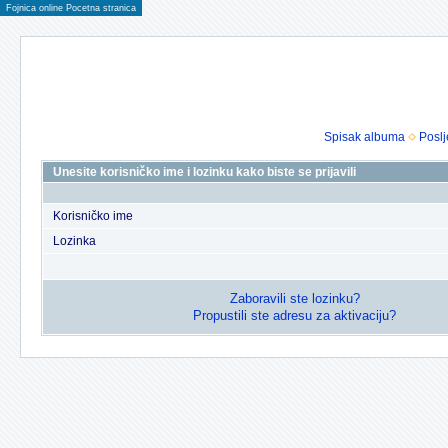
Fojnica online Pocetna stranica
Spisak albuma
Poslj
Unesite korisničko ime i lozinku kako biste se prijavili
Korisničko ime
Lozinka
Zaboravili ste lozinku?
Propustili ste adresu za aktivaciju?