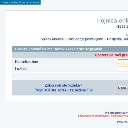
Fojnica online Pocetna stranica
Fojnica onl
(1999-2
P
Spisak albuma
Posljednje postavljeno
Posljednji ko
Unesite korisničko ime i lozinku kako biste se prijavili
Upozorenje, vaš preg
Korisničko ime
Lozinka
Zaboravili ste lozinku?
U redu
Propustili ste adresu za aktivaciju?
Sve fotografije su v
Zabranjeno je preuzimanje i korištenje fot
Powered