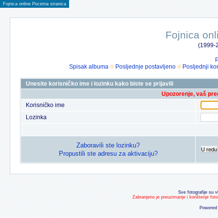
Fojnica online Pocetna stranica
Fojnica onl
(1999-2
P
Spisak albuma
Posljednje postavljeno
Posljednji ko
Unesite korisničko ime i lozinku kako biste se prijavili
Upozorenje, vaš preg
Korisničko ime
Lozinka
Zaboravili ste lozinku?
U redu
Propustili ste adresu za aktivaciju?
Sve fotografije su v
Zabranjeno je preuzimanje i korištenje fot
Powered