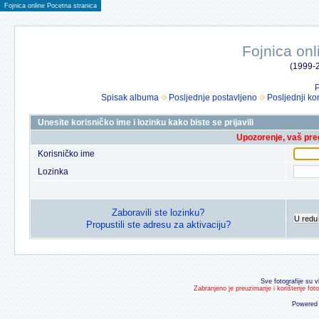
Fojnica online Pocetna stranica
Fojnica onl
(1999-2
P
Spisak albuma
Posljednje postavljeno
Posljednji ko
Unesite korisničko ime i lozinku kako biste se prijavili
Upozorenje, vaš preg
Korisničko ime
Lozinka
Zaboravili ste lozinku?
U redu
Propustili ste adresu za aktivaciju?
Sve fotografije su v
Zabranjeno je preuzimanje i korištenje fot
Powered