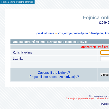
Fojnica online Pocetna stranica
Fojnica onl
(1999-2
P
Spisak albuma
Posljednje postavljeno
Posljednji ko
Unesite korisničko ime i lozinku kako biste se prijavili
Upozorenje, vaš preg
Korisničko ime
Lozinka
Zaboravili ste lozinku?
U redu
Propustili ste adresu za aktivaciju?
Sve fotografije su v
Zabranjeno je preuzimanje i korištenje fot
Powered