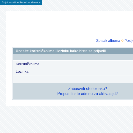
Fojnica online Pocetna stranica
Spisak albuma
Poslj
Unesite korisničko ime i lozinku kako biste se prijavili
Korisničko ime
Lozinka
Zaboravili ste lozinku?
Propustili ste adresu za aktivaciju?