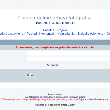
Fojnica online arhiva fotografija
(1999-2017) 32.522 fotografije
Početna
Prijava
ednje postavljeno
Posljednji komentari
Najgledanije
Najbolje ocjenjeno
Om
Upozorenje, vaš preglednik ne prihvata kolačiće skripta
Zapamtiti
U redu
Fojnica online
Sve fotografije su vlasništvo Fojnica online i njihovih autora.
Zabranjeno je preuzimanje i korištenje fotografija bez prethodnog odobrenja
Fojnica online administratora
.
Powered by
Coppermine Photo Gallery