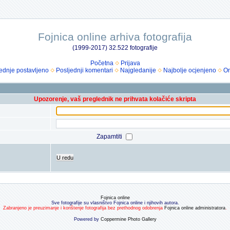
Fojnica online arhiva fotografija
(1999-2017) 32.522 fotografije
Početna
Prijava
ednje postavljeno
Posljednji komentari
Najgledanije
Najbolje ocjenjeno
Om
Upozorenje, vaš preglednik ne prihvata kolačiće skripta
Zapamtiti
U redu
Fojnica online
Sve fotografije su vlasništvo Fojnica online i njihovih autora.
Zabranjeno je preuzimanje i korištenje fotografija bez prethodnog odobrenja
Fojnica online administratora
.
Powered by
Coppermine Photo Gallery