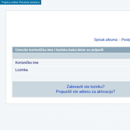
Fojnica online Pocetna stranica
Spisak albuma
Poslj
Unesite korisničko ime i lozinku kako biste se prijavili
Korisničko ime
Lozinka
Zaboravili ste lozinku?
Propustili ste adresu za aktivaciju?