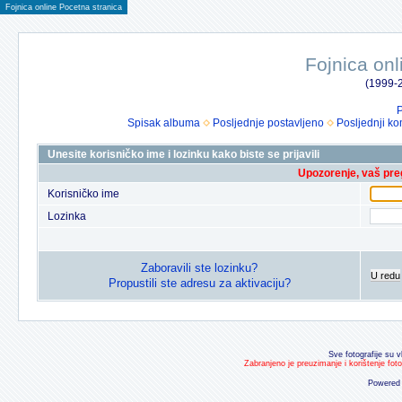
Fojnica online Pocetna stranica
Fojnica onl
(1999-2
P
Spisak albuma
Posljednje postavljeno
Posljednji ko
Unesite korisničko ime i lozinku kako biste se prijavili
Upozorenje, vaš preg
Korisničko ime
Lozinka
Zaboravili ste lozinku?
U redu
Propustili ste adresu za aktivaciju?
Sve fotografije su v
Zabranjeno je preuzimanje i korištenje fot
Powered