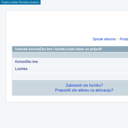
Fojnica online Pocetna stranica
Spisak albuma
Poslj
Unesite korisničko ime i lozinku kako biste se prijavili
Korisničko ime
Lozinka
Zaboravili ste lozinku?
Propustili ste adresu za aktivaciju?