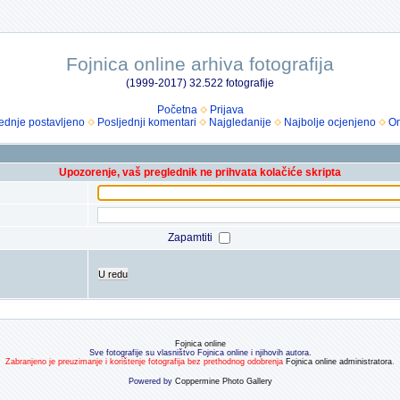
Fojnica online arhiva fotografija
(1999-2017) 32.522 fotografije
Početna
Prijava
ednje postavljeno
Posljednji komentari
Najgledanije
Najbolje ocjenjeno
Om
Upozorenje, vaš preglednik ne prihvata kolačiće skripta
Zapamtiti
U redu
Fojnica online
Sve fotografije su vlasništvo Fojnica online i njihovih autora.
Zabranjeno je preuzimanje i korištenje fotografija bez prethodnog odobrenja
Fojnica online administratora
.
Powered by
Coppermine Photo Gallery