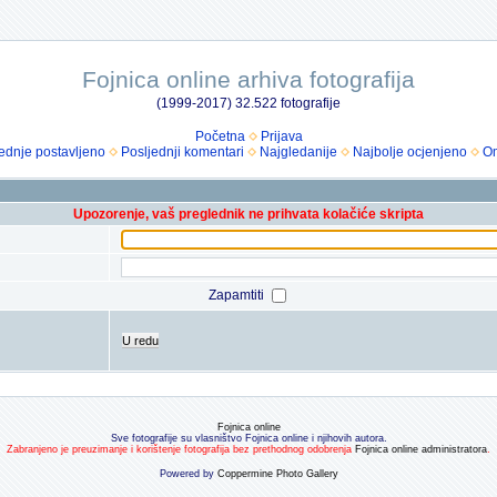
Fojnica online arhiva fotografija
(1999-2017) 32.522 fotografije
Početna
Prijava
ednje postavljeno
Posljednji komentari
Najgledanije
Najbolje ocjenjeno
Om
Upozorenje, vaš preglednik ne prihvata kolačiće skripta
Zapamtiti
U redu
Fojnica online
Sve fotografije su vlasništvo Fojnica online i njihovih autora.
Zabranjeno je preuzimanje i korištenje fotografija bez prethodnog odobrenja
Fojnica online administratora
.
Powered by
Coppermine Photo Gallery