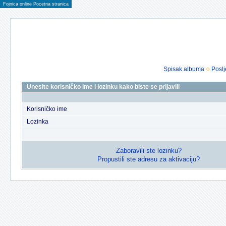
Fojnica online Pocetna stranica
Spisak albuma
Poslj
Unesite korisničko ime i lozinku kako biste se prijavili
Korisničko ime
Lozinka
Zaboravili ste lozinku?
Propustili ste adresu za aktivaciju?