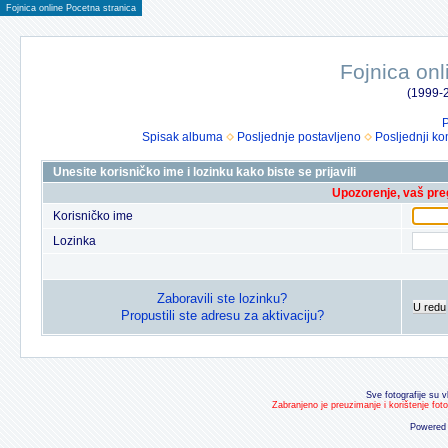
Fojnica online Pocetna stranica
Fojnica onl
(1999-2
P
Spisak albuma
Posljednje postavljeno
Posljednji ko
Unesite korisničko ime i lozinku kako biste se prijavili
Upozorenje, vaš preg
Korisničko ime
Lozinka
Zaboravili ste lozinku?
U redu
Propustili ste adresu za aktivaciju?
Sve fotografije su v
Zabranjeno je preuzimanje i korištenje fot
Powered