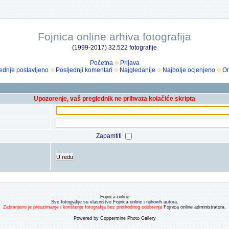
Fojnica online arhiva fotografija
(1999-2017) 32.522 fotografije
Početna
Prijava
ednje postavljeno
Posljednji komentari
Najgledanije
Najbolje ocjenjeno
Om
Upozorenje, vaš preglednik ne prihvata kolačiće skripta
Zapamtiti
U redu
Fojnica online
Sve fotografije su vlasništvo Fojnica online i njihovih autora.
Zabranjeno je preuzimanje i korištenje fotografija bez prethodnog odobrenja
Fojnica online administratora
.
Powered by
Coppermine Photo Gallery