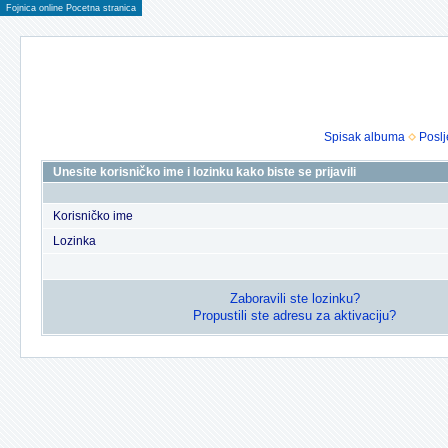
Fojnica online Pocetna stranica
Spisak albuma
Poslj
Unesite korisničko ime i lozinku kako biste se prijavili
Korisničko ime
Lozinka
Zaboravili ste lozinku?
Propustili ste adresu za aktivaciju?