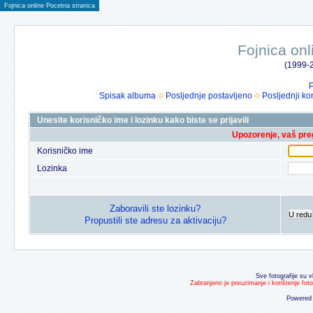
Fojnica online Pocetna stranica
Fojnica onl
(1999-2
P
Spisak albuma
Posljednje postavljeno
Posljednji ko
Unesite korisničko ime i lozinku kako biste se prijavili
Upozorenje, vaš preg
Korisničko ime
Lozinka
Zaboravili ste lozinku?
U redu
Propustili ste adresu za aktivaciju?
Sve fotografije su v
Zabranjeno je preuzimanje i korištenje fot
Powered