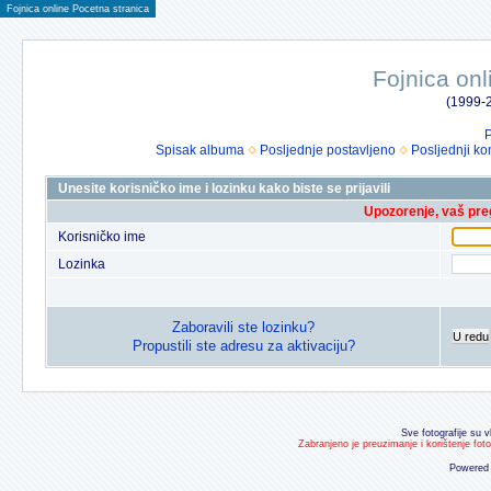
Fojnica online Pocetna stranica
Fojnica onl
(1999-2
P
Spisak albuma
Posljednje postavljeno
Posljednji ko
Unesite korisničko ime i lozinku kako biste se prijavili
Upozorenje, vaš preg
Korisničko ime
Lozinka
Zaboravili ste lozinku?
U redu
Propustili ste adresu za aktivaciju?
Sve fotografije su v
Zabranjeno je preuzimanje i korištenje fot
Powered