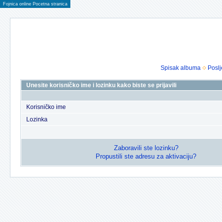
Fojnica online Pocetna stranica
Spisak albuma
Poslj
Unesite korisničko ime i lozinku kako biste se prijavili
Korisničko ime
Lozinka
Zaboravili ste lozinku?
Propustili ste adresu za aktivaciju?