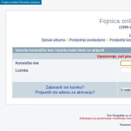
Fojnica online Pocetna stranica
Fojnica onl
(1999-2
P
Spisak albuma
Posljednje postavljeno
Posljednji ko
Unesite korisničko ime i lozinku kako biste se prijavili
Upozorenje, vaš preg
Korisničko ime
Lozinka
Zaboravili ste lozinku?
U redu
Propustili ste adresu za aktivaciju?
Sve fotografije su v
Zabranjeno je preuzimanje i korištenje fot
Powered