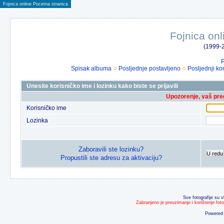
Fojnica online Pocetna stranica
Fojnica onl
(1999-2
P
Spisak albuma
Posljednje postavljeno
Posljednji ko
Unesite korisničko ime i lozinku kako biste se prijavili
Upozorenje, vaš preg
Korisničko ime
Lozinka
Zaboravili ste lozinku?
U redu
Propustili ste adresu za aktivaciju?
Sve fotografije su v
Zabranjeno je preuzimanje i korištenje fot
Powered