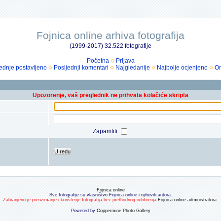
Fojnica online arhiva fotografija
(1999-2017) 32.522 fotografije
Početna
Prijava
ednje postavljeno
Posljednji komentari
Najgledanije
Najbolje ocjenjeno
Om
Upozorenje, vaš preglednik ne prihvata kolačiće skripta
Zapamtiti
U redu
Fojnica online
Sve fotografije su vlasništvo Fojnica online i njihovih autora.
Zabranjeno je preuzimanje i korištenje fotografija bez prethodnog odobrenja
Fojnica online administratora
.
Powered by
Coppermine Photo Gallery