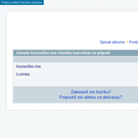
Fojnica online Pocetna stranica
Spisak albuma
Poslj
Unesite korisničko ime i lozinku kako biste se prijavili
Korisničko ime
Lozinka
Zaboravili ste lozinku?
Propustili ste adresu za aktivaciju?