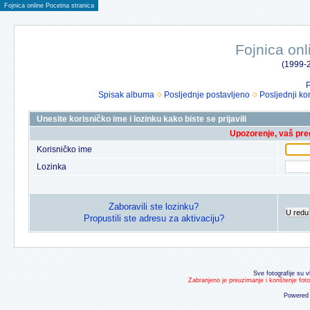
Fojnica online Pocetna stranica
Fojnica onl
(1999-2
P
Spisak albuma
Posljednje postavljeno
Posljednji ko
Unesite korisničko ime i lozinku kako biste se prijavili
Upozorenje, vaš preg
Korisničko ime
Lozinka
Zaboravili ste lozinku?
U redu
Propustili ste adresu za aktivaciju?
Sve fotografije su v
Zabranjeno je preuzimanje i korištenje fot
Powered