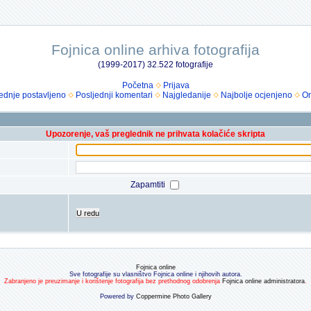
Fojnica online arhiva fotografija
(1999-2017) 32.522 fotografije
Početna
Prijava
ednje postavljeno
Posljednji komentari
Najgledanije
Najbolje ocjenjeno
Om
Upozorenje, vaš preglednik ne prihvata kolačiće skripta
Zapamtiti
U redu
Fojnica online
Sve fotografije su vlasništvo Fojnica online i njihovih autora.
Zabranjeno je preuzimanje i korištenje fotografija bez prethodnog odobrenja
Fojnica online administratora
.
Powered by
Coppermine Photo Gallery