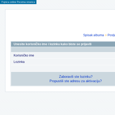
Fojnica online Pocetna stranica
Spisak albuma
Poslj
Unesite korisničko ime i lozinku kako biste se prijavili
Korisničko ime
Lozinka
Zaboravili ste lozinku?
Propustili ste adresu za aktivaciju?