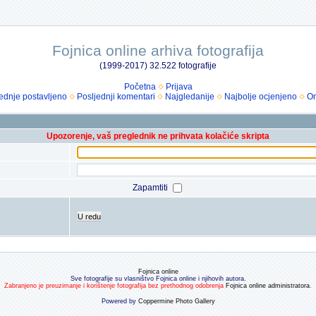
Fojnica online arhiva fotografija
(1999-2017) 32.522 fotografije
Početna
Prijava
ednje postavljeno
Posljednji komentari
Najgledanije
Najbolje ocjenjeno
Om
Upozorenje, vaš preglednik ne prihvata kolačiće skripta
Zapamtiti
U redu
Fojnica online
Sve fotografije su vlasništvo Fojnica online i njihovih autora.
Zabranjeno je preuzimanje i korištenje fotografija bez prethodnog odobrenja
Fojnica online administratora
.
Powered by
Coppermine Photo Gallery