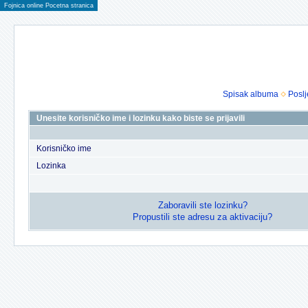
Fojnica online Pocetna stranica
Spisak albuma
Poslj
Unesite korisničko ime i lozinku kako biste se prijavili
Korisničko ime
Lozinka
Zaboravili ste lozinku?
Propustili ste adresu za aktivaciju?