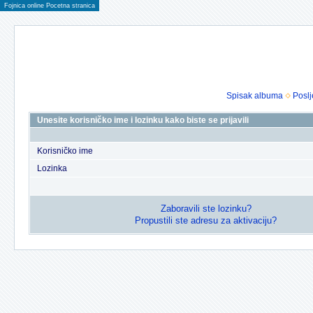
Fojnica online Pocetna stranica
Spisak albuma
Poslj
Unesite korisničko ime i lozinku kako biste se prijavili
Korisničko ime
Lozinka
Zaboravili ste lozinku?
Propustili ste adresu za aktivaciju?