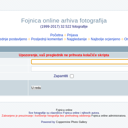
Fojnica online arhiva fotografija
(1999-2017) 32.522 fotografije
Početna
Prijava
ednje postavljeno
Posljednji komentari
Najgledanije
Najbolje ocjenjeno
Om
Upozorenje, vaš preglednik ne prihvata kolačiće skripta
Zapamtiti
U redu
Fojnica online
Sve fotografije su vlasništvo Fojnica online i njihovih autora.
Zabranjeno je preuzimanje i korištenje fotografija bez prethodnog odobrenja
Fojnica online administratora
.
Powered by
Coppermine Photo Gallery