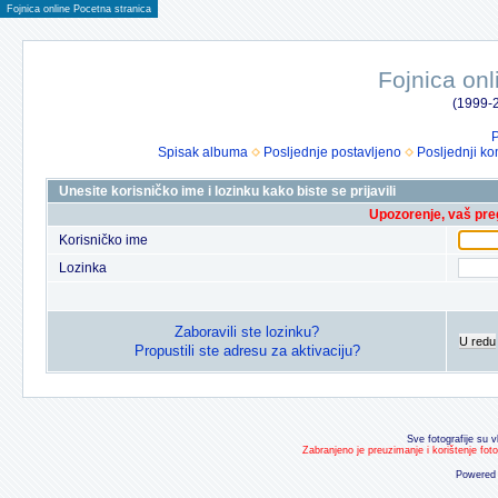
Fojnica online Pocetna stranica
Fojnica onl
(1999-2
P
Spisak albuma
Posljednje postavljeno
Posljednji ko
Unesite korisničko ime i lozinku kako biste se prijavili
Upozorenje, vaš preg
Korisničko ime
Lozinka
Zaboravili ste lozinku?
U redu
Propustili ste adresu za aktivaciju?
Sve fotografije su v
Zabranjeno je preuzimanje i korištenje fot
Powered