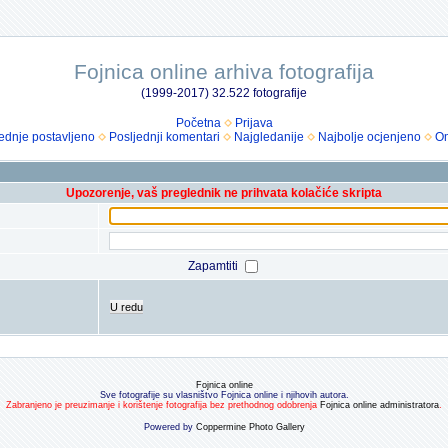
Fojnica online arhiva fotografija
(1999-2017) 32.522 fotografije
Početna
Prijava
ednje postavljeno
Posljednji komentari
Najgledanije
Najbolje ocjenjeno
Om
Upozorenje, vaš preglednik ne prihvata kolačiće skripta
Zapamtiti
U redu
Fojnica online
Sve fotografije su vlasništvo Fojnica online i njihovih autora.
Zabranjeno je preuzimanje i korištenje fotografija bez prethodnog odobrenja
Fojnica online administratora
.
Powered by
Coppermine Photo Gallery