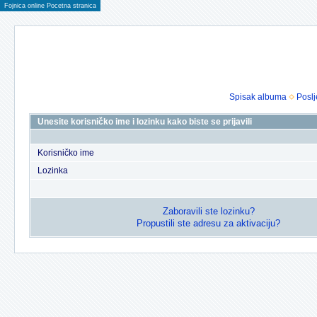
Fojnica online Pocetna stranica
Spisak albuma
Poslj
Unesite korisničko ime i lozinku kako biste se prijavili
Korisničko ime
Lozinka
Zaboravili ste lozinku?
Propustili ste adresu za aktivaciju?