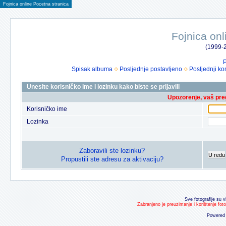
Fojnica online Pocetna stranica
Fojnica onl
(1999-2
P
Spisak albuma
Posljednje postavljeno
Posljednji ko
Unesite korisničko ime i lozinku kako biste se prijavili
Upozorenje, vaš preg
Korisničko ime
Lozinka
Zaboravili ste lozinku?
U redu
Propustili ste adresu za aktivaciju?
Sve fotografije su v
Zabranjeno je preuzimanje i korištenje fot
Powered