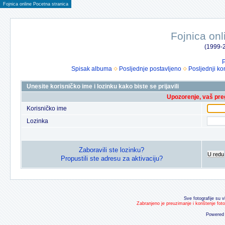
Fojnica online Pocetna stranica
Fojnica onl
(1999-2
P
Spisak albuma
Posljednje postavljeno
Posljednji ko
Unesite korisničko ime i lozinku kako biste se prijavili
Upozorenje, vaš preg
Korisničko ime
Lozinka
Zaboravili ste lozinku?
U redu
Propustili ste adresu za aktivaciju?
Sve fotografije su v
Zabranjeno je preuzimanje i korištenje fot
Powered