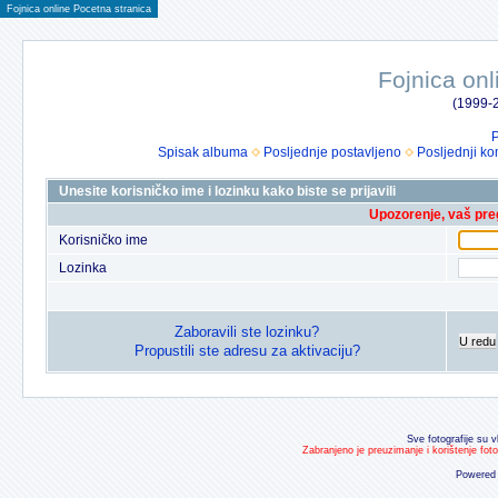
Fojnica online Pocetna stranica
Fojnica onl
(1999-2
P
Spisak albuma
Posljednje postavljeno
Posljednji ko
Unesite korisničko ime i lozinku kako biste se prijavili
Upozorenje, vaš preg
Korisničko ime
Lozinka
Zaboravili ste lozinku?
U redu
Propustili ste adresu za aktivaciju?
Sve fotografije su v
Zabranjeno je preuzimanje i korištenje fot
Powered