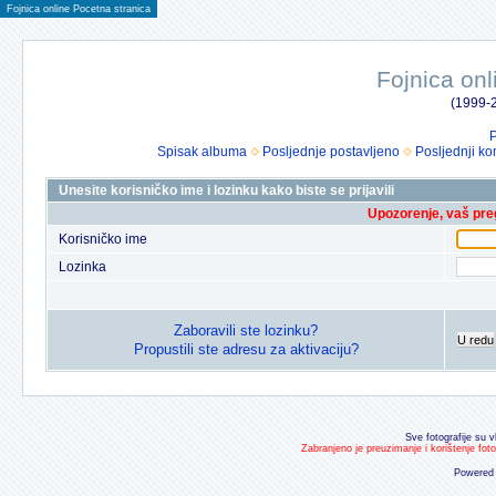
Fojnica online Pocetna stranica
Fojnica onl
(1999-2
P
Spisak albuma
Posljednje postavljeno
Posljednji ko
Unesite korisničko ime i lozinku kako biste se prijavili
Upozorenje, vaš preg
Korisničko ime
Lozinka
Zaboravili ste lozinku?
U redu
Propustili ste adresu za aktivaciju?
Sve fotografije su v
Zabranjeno je preuzimanje i korištenje fot
Powered