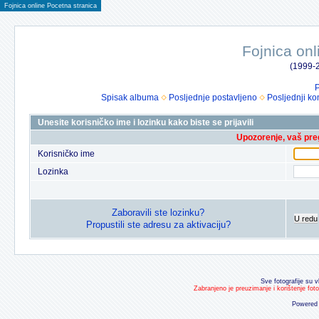
Fojnica online Pocetna stranica
Fojnica onl
(1999-2
P
Spisak albuma
Posljednje postavljeno
Posljednji ko
Unesite korisničko ime i lozinku kako biste se prijavili
Upozorenje, vaš preg
Korisničko ime
Lozinka
Zaboravili ste lozinku?
U redu
Propustili ste adresu za aktivaciju?
Sve fotografije su v
Zabranjeno je preuzimanje i korištenje fot
Powered