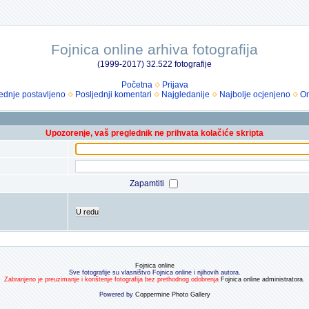
Fojnica online arhiva fotografija
(1999-2017) 32.522 fotografije
Početna
Prijava
ednje postavljeno
Posljednji komentari
Najgledanije
Najbolje ocjenjeno
Om
Upozorenje, vaš preglednik ne prihvata kolačiće skripta
Zapamtiti
U redu
Fojnica online
Sve fotografije su vlasništvo Fojnica online i njihovih autora.
Zabranjeno je preuzimanje i korištenje fotografija bez prethodnog odobrenja
Fojnica online administratora
.
Powered by
Coppermine Photo Gallery