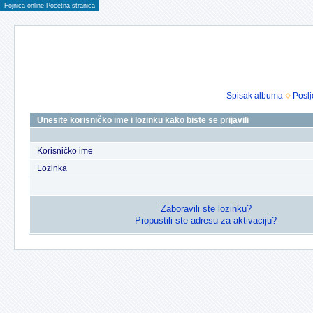
Fojnica online Pocetna stranica
Spisak albuma
Poslj
Unesite korisničko ime i lozinku kako biste se prijavili
Korisničko ime
Lozinka
Zaboravili ste lozinku?
Propustili ste adresu za aktivaciju?