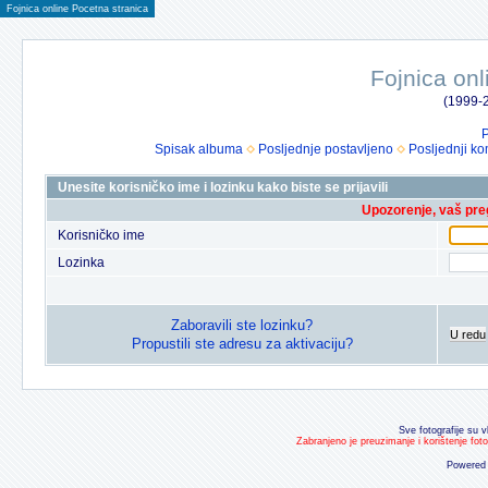
Fojnica online Pocetna stranica
Fojnica onl
(1999-2
P
Spisak albuma
Posljednje postavljeno
Posljednji ko
Unesite korisničko ime i lozinku kako biste se prijavili
Upozorenje, vaš preg
Korisničko ime
Lozinka
Zaboravili ste lozinku?
U redu
Propustili ste adresu za aktivaciju?
Sve fotografije su v
Zabranjeno je preuzimanje i korištenje fot
Powered